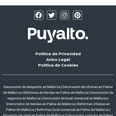
F
T
I
P
a
w
n
i
c
i
s
n
e
t
t
t
b
t
a
e
o
e
g
r
o
r
r
e
Política de Privacidad
k
a
s
Aviso Legal
m
t
Política de Cookies
Decoración de despacho en Mallorca
|
Decoración de oficinas en Palma
de Mallorca
|
Reformas de tiendas en Palma de Mallorca
|
Decoración de
negocios en Mallorca
|
Decoración de local comercial en Mallorca
|
Interiorismo de tiendas en Palma de Mallorca
|
Reformas oficinas en
Palma de Mallorca
|
Reformas local comercial en Palma de Mallorca
|
Proyecto de retail en Palma de Mallorca
|
Decoración contract en Palma